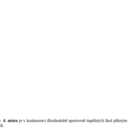
e.
4. místo
je v konkurenci dlouhodobě sportovně úspěšných škol pěkným
ši.