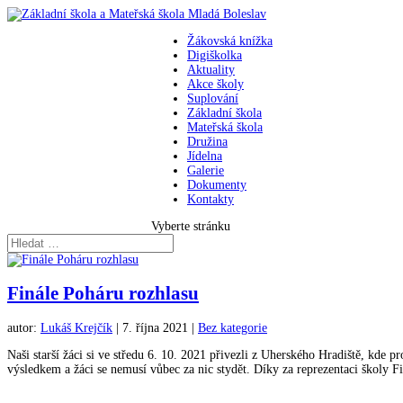
Žákovská knížka
Digiškolka
Aktuality
Akce školy
Suplování
Základní škola
Mateřská škola
Družina
Jídelna
Galerie
Dokumenty
Kontakty
Vyberte stránku
Finále Poháru rozhlasu
autor:
Lukáš Krejčík
|
7. října 2021
|
Bez kategorie
Naši starší žáci si ve středu 6. 10. 2021 přivezli z Uherského Hradiště, kde p
výsledkem a žáci se nemusí vůbec za nic stydět. Díky za reprezentaci školy Fi