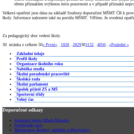
těmto příznakům zvýšenou míru pozornosti a v případě příznaků nepro
Veškerá opatření jsou dána na základě Souboru doporučení MŠMT ČR k provo
školy. Informace naleznete také na portálu MŠMT. Věříme, že uvedená opatře
Za pedagogický sbor vedení školy.
30. stránka z celkem 50
« První
«
...
10
20
...
28
29
30
31
32
...
40
50
...
»
Poslední »
Základní údaje
Profil školy
Organizace školního roku
Nabídka studia
Školní poradenské pracoviště
Školská rada
Školní parlament
Spolek přátel ZŠ a MŠ
Sportovní třídy
Volný čas
Doporučené odkazy
Statutární město Mladá Boleslav
Středočeský kraj
Ministerstvo školství, mládeže a tělovýchovy