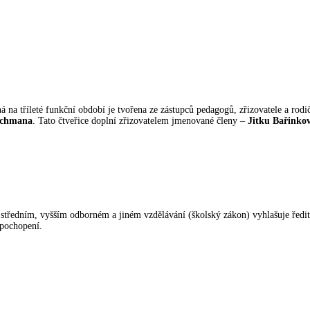
á na tříleté funkční období je tvořena ze zástupců pedagogů, zřizovatele a ro
ochmana
. Tato čtveřice doplní zřizovatelem jmenované členy –
Jitku Bařinko
 středním, vyšším odborném a jiném vzdělávání (školský zákon) vyhlašuje ředi
 pochopení.