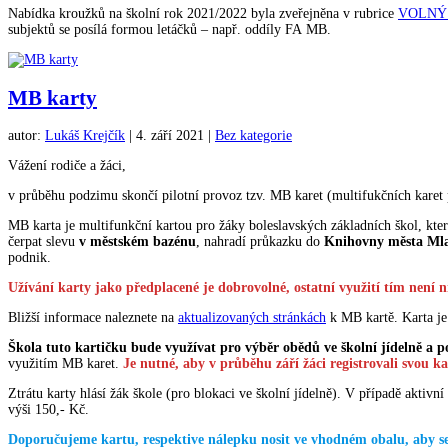
Nabídka kroužků na školní rok 2021/2022 byla zveřejněna v rubrice
VOLNÝ
subjektů se posílá formou letáčků – např. oddíly FA MB.
MB karty
autor:
Lukáš Krejčík
|
4. září 2021
|
Bez kategorie
Vážení rodiče a žáci,
v průběhu podzimu skončí pilotní provoz tzv. MB karet (multifukčních karet 
MB karta je multifunkční kartou pro žáky boleslavských základních škol, kt
čerpat slevu
v městském bazénu
, nahradí průkazku do
Knihovny města Mla
podnik.
Užívání karty jako předplacené je dobrovolné, ostatní využití tím není 
Bližší informace naleznete na
aktualizovaných stránkách
k MB kartě. Karta je
Škola tuto kartičku bude využívat pro výběr obědů ve školní jídelně a 
využitím MB karet.
Je nutné, aby v průběhu září žáci registrovali svou kar
Ztrátu karty hlásí žák škole (pro blokaci ve školní jídelně). V případě aktivn
výši 150,- Kč.
Doporučujeme kartu, respektive nálepku nosit ve vhodném obalu, aby se