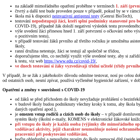
na základě mimořádného opatření proběhne v termínech
1. září (první
čtvrtý a další test bude proveden pouze v případě, pokud by se v rámci
škola má k dispozici
neinvazivní antigenní testy
(Genrui BioTech),
testování
nepodstupují žáci, kteří splní podmínky stanovené pro b
COVID-19), případně žák doloží negativní výsledek testu provedenéh
výše uvedení žáci přinesou hned 1. září potvrzení o očkování nebo vý
o pozitivním testu),
v případě testování žáků prvního až třetího ročníku je umožněna asisten
školy,
ranní družina netestuje, žáci se testují až společně se třídou,
doporučujeme těm, co nechtějí využít výše uvedené testy, aby si zařídi
k testu, viz web
https://www.edu.cz/covid-19/
,
ve dnech testování si žáky vyzvedávají třídní učitelé (třídy první
V případě, že se žák z jakéhokoliv důvodu odmítne testovat, nosí po celou do
od ostatních osob, nesmí zpívat, používá vyčleněné hygienické zařízení, v 
Opatření a změny v souvislosti s COVID-19
od žáků se před příchodem do školy nevyžaduje prohlášení o bezinfekč
v budově školy budou podniknuty všechny kroky k tomu, aby škola b
daných opatření apod.),
je
omezen vstup rodičů a cizích osob do školy
– v případě domluvené 
systém školy (školní e-maily, KOMENS v elektronické žákovské knížc
při vstupu do školy je každá osoba (výjimky dle mimořádného opa
vzdělávací aktivity, jejíž charakter neumožňuje nošení ochranného 
pracovníci při poskytování vzdělávání,
buďte ohleduplní a neposílejte prosím do školy nemocné dítě (nejde j