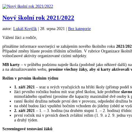
Nový školní rok 2021/2022
autor:
Lukáš Krejčík
|
28. srpna 2021
|
Bez kategorie
Vážení žáci a rodiče,
přinášíme informace související se zahájením nového školního roku
2021/202
Případné změny hlaste prosím třídním učitelům. V rubrice Organizace školn
volnočasové aktivity organizované cizími subjekty.
MB karty
– v průběhu podzimu najede škola (podobně jako některé další) na p
a na aktualizovaném webu,
prosíme všechny žáky, aby si karty aktivovali v
Režim v prvním školním týdnu
1. září 2021
– sraz u svých vyučujících na hřišti školy (přístup podél 
žáci prvního ročníku budou mít sraz před školou, kde proběhne
slavn
mimořádného opatření (prosíme dle kapacity maximálně dvě osoby k p
ranní školní družina nebude první den v provozu, odpolední družina b
na oběd budou žáci vpuštěni bočním vchodem do jídelny (oběd se vyd
2. září 2021
– 1. – 3. hodina (na druhém stupni 1. – 2. hodina) třídni
první ročník má v prvních dnech zvláštní režim (1. 9. a 2. 9. jedna vy
a druhý týden.
Screeningové testování žáků