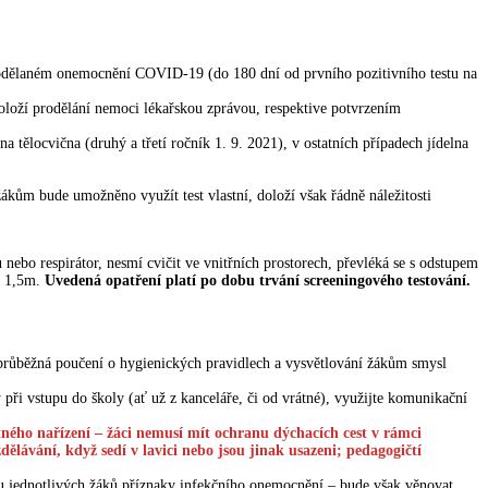
dělaném onemocnění COVID-19 (do 180 dní od prvního pozitivního testu na
oloží prodělání nemoci lékařskou zprávou, respektive potvrzením
a tělocvična (druhý a třetí ročník 1. 9. 2021), v ostatních případech jídelna
 žákům bude umožněno využít test vlastní, doloží však řádně náležitosti
nebo respirátor, nesmí cvičit ve vnitřních prostorech, převléká se s odstupem
ě 1,5m.
Uvedená opatření platí po dobu trvání screeningového testování.
průběžná poučení o hygienických pravidlech a vysvětlování žákům smysl
při vstupu do školy (ať už z kanceláře, či od vrátné), využijte komunikační
ného nařízení – žáci nemusí mít ochranu dýchacích cest v rámci
ělávání, když sedí v lavici nebo jsou jinak usazeni; pedagogičtí
t u jednotlivých žáků příznaky infekčního onemocnění – bude však věnovat