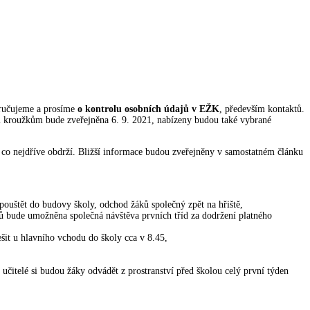
poručujeme a prosíme
o kontrolu osobních údajů v EŽK
, především kontaktů.
m kroužkům bude zveřejněna 6. 9. 2021, nabízeny budou také vybrané
je co nejdříve obdrží. Bližší informace budou zveřejněny v samostatném článku
 pouštět do budovy školy, odchod žáků společný zpět na hřiště,
 bude umožněna společná návštěva prvních tříd za dodržení platného
šit u hlavního vchodu do školy cca v 8.45,
 učitelé si budou žáky odvádět z prostranství před školou celý první týden