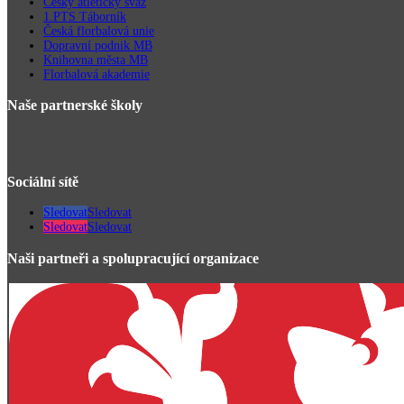
Český atletický svaz
1.PTS Táborník
Česká florbalová unie
Dopravní podnik MB
Knihovna města MB
Florbalová akademie
Naše partnerské školy
Sociální sítě
Sledovat
Sledovat
Sledovat
Sledovat
Naši partneři a spolupracující organizace