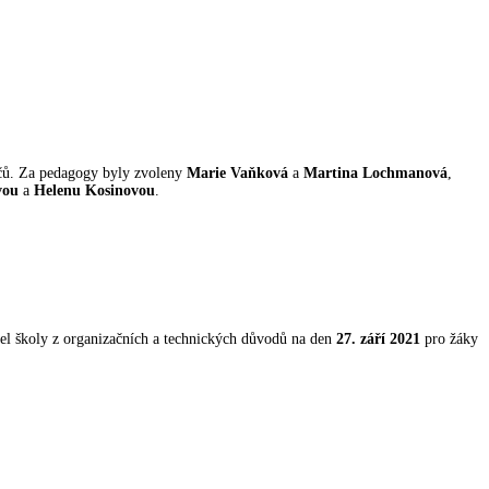
dičů. Za pedagogy byly zvoleny
Marie Vaňková
a
Martina Lochmanová
,
vou
a
Helenu Kosinovou
.
tel školy z organizačních a technických důvodů na den
27. září 2021
pro žáky