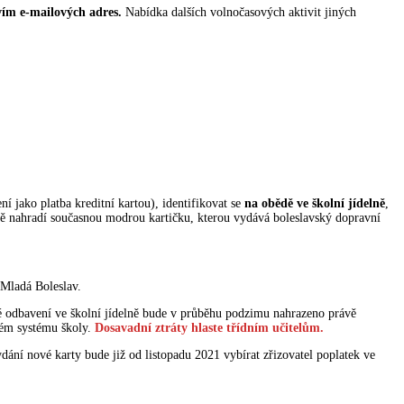
tvím e-mailových adres.
Nabídka dalších volnočasových aktivit jiných
ní jako platba kreditní kartou), identifikovat se
na obědě ve školní jídelně
,
pně nahradí současnou modrou kartičku, kterou vydává boleslavský dopravní
Mladá Boleslav.
é odbavení ve školní jídelně bude v průběhu podzimu nahrazeno právě
vém systému školy.
Dosavadní ztráty hlaste třídním učitelům.
vydání nové karty bude již od listopadu 2021 vybírat zřizovatel poplatek ve