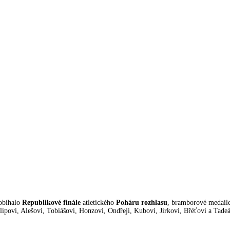
robíhalo
Republikové finále
atletického
Poháru rozhlasu
, bramborové medail
lipovi, Alešovi, Tobiášovi, Honzovi, Ondřeji, Kubovi, Jirkovi, Břéťovi a Tadeá