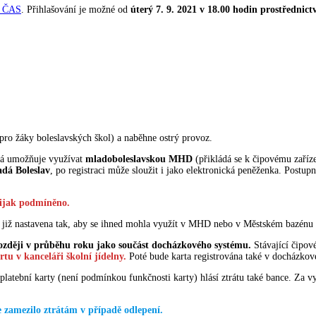
 ČAS
. Přihlašování je možné od
úterý 7. 9. 2021 v 18.00 hodin prostřednic
pro žáky boleslavských škol) a naběhne ostrý provoz.
erá umožňuje využívat
mladoboleslavskou MHD
(přikládá se k čipovému zaříze
dá Boleslav
, po registraci může sloužit i jako elektronická peněženka. Postu
nijak podmíněno.
 již nastavena tak, aby se ihned mohla využít v MHD nebo v Městském bazénu 
později v průběhu roku jako součást docházkového systému.
Stávající čipov
tu v kanceláři školní jídelny.
Poté bude karta registrována také v docházko
í platební karty (není podmínkou funkčnosti karty) hlásí ztrátu také bance. Za 
 zamezilo ztrátám v případě odlepení.