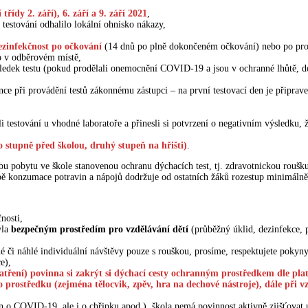
 třídy 2. září), 6. září a 9. září
2021
,
 testování odhalilo lokální ohnisko nákazy,
ezinfekčnost po očkování
(14 dnů po plně dokončeném očkování) nebo po pro
o v odběrovém místě,
sledek testu (pokud prodělali onemocnění COVID-19 a jsou v ochranné lhůtě, d
ce při provádění testů zákonnému zástupci – na první testovací den je připraven
li testování u vhodné laboratoře a přinesli si potvrzení o negativním výsledku,
ho stupně před školou, druhý stupeň na hřišti)
.
bu pobytu ve škole stanovenou ochranu dýchacích test, tj. zdravotnickou roušku 
době konzumace potravin a nápojů dodržuje od ostatních žáků rozestup minimáln
nosti,
yla
bezpečným prostředím pro vzdělávání dětí
(průběžný úklid, dezinfekce, 
či náhlé individuální návštěvy pouze s rouškou, prosíme, respektujete pokyny 
e),
tření) povinna si zakrýt si dýchací cesty ochranným prostředkem dle plat
prostředku (zejména tělocvik, zpěv, hra na dechové nástroje), dále při vzd
en o COVID-19, ale i o chřipku apod.), škola nemá povinnost aktivně zjišťova