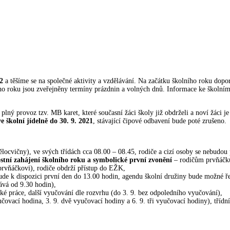
2
a těšíme se na společné aktivity a vzdělávání. Na začátku školního roku do
ího roku jsou zveřejněny termíny prázdnin a volných dnů. Informace ke školní
lný provoz tzv. MB karet, které současní žáci školy již obdrželi a noví žáci 
e školní jídelně do 30. 9. 2021
, stávající čipové odbavení bude poté zrušeno.
tělocvičny), ve svých třídách cca 08.00 – 08.45, rodiče a cizí osoby se nebudou
ostní zahájení školního roku a symbolické první zvonění
– rodičům prvňáčků
rvňáčkovi), rodiče obdrží přístup do EŽK,
ude k dispozici první den do 13.00 hodin, agendu školní družiny bude možné ře
ává od 9.30 hodin),
cké práce, další vyučování dle rozvrhu (do 3. 9. bez odpoledního vyučování),
učovací hodina, 3. 9. dvě vyučovací hodiny a 6. 9. tři vyučovací hodiny), třídní