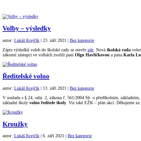
Volby – výsledky
autor:
Lukáš Krejčík
|
23. září 2021
|
Bez kategorie
Zápis výsledků voleb do školské rady se otevře
zde
. Nová
školská rada
volen
zákonní zástupci ve volbách zvolili paní
Olgu Havlíčkovou
a pana
Karla L
Ředitelské volno
autor:
Lukáš Krejčík
|
13. září 2021
|
Bez kategorie
V souladu s § 24, odst. 2, zákona č. 561/2004 Sb. o předškolním, základním,
základní školy
volno ředitele školy
. Viz také EŽK – plán akcí. Děkujeme za
Kroužky
autor:
Lukáš Krejčík
|
6. září 2021
|
Bez kategorie