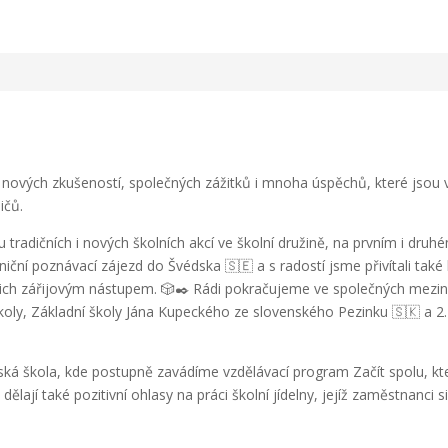
e, nových zkušeností, společných zážitků i mnoha úspěchů, které jso
ičů.
tradičních i nových školních akcí ve školní družině, na prvním i druhém
iční poznávací zájezd do Švédska 🇸🇪 a s radostí jsme přivítali také
jich zářijovým nástupem. 🎲✒️ Rádi pokračujeme ve společných meziná
školy, Základní školy Jána Kupeckého ze slovenského Pezinku 🇸🇰 a 2
 škola, kde postupně zavádíme vzdělávací program Začít spolu, kter
ělají také pozitivní ohlasy na práci školní jídelny, jejíž zaměstnanci s