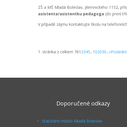
ZŠ a MŠ Mladá Boleslav, Jilemnického 1152, pří
asistenta/asistentku pedagoga
(do první tř
V případě zájmu kontaktujte školu na telefonní
1. stránka z celkem 76
1
2
3
4
5
...
10
20
30
...
»
Poslední
Doporučené odkazy
Statutární město Mladá Boleslav