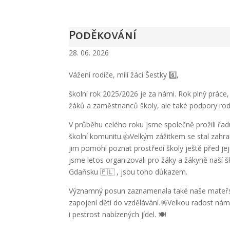
Poděkování
28. 06. 2026
Vážení rodiče, milí žáci Šestky 6️⃣,
školní rok 2025/2026 je za námi. Rok plný prác
žáků a zaměstnanců školy, ale také podpory rod
V průběhu celého roku jsme společně prožili řadu 
školní komunitu.👍Velkým zážitkem se stal zahran
jim pomohl poznat prostředí školy ještě před je
jsme letos organizovali pro žáky a žákyně naší 
Gdaňsku 🇵🇱 , jsou toho důkazem.
Významný posun zaznamenala také naše mateřská
zapojení dětí do vzdělávání.🪅Velkou radost nám d
i pestrost nabízených jídel. 🍽️