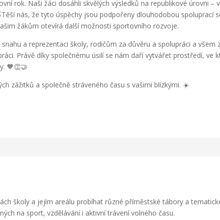
rok. Naši žáci dosáhli skvělých výsledků na republikové úrovni – ve
.🥉Těší nás, že tyto úspěchy jsou podpořeny dlouhodobou spoluprací 
našim žákům otevírá další možnosti sportovního rozvoje.
, snahu a reprezentaci školy, rodičům za důvěru a spolupráci a všem
práci. Právě díky společnému úsilí se nám daří vytvářet prostředí, ve
y. 🧡👏🤝
ch zážitků a společně stráveného času s vašimi blízkými. ☀️
rách školy a jejím areálu probíhat různé příměstské tábory a temati
ch na sport, vzdělávání i aktivní trávení volného času.