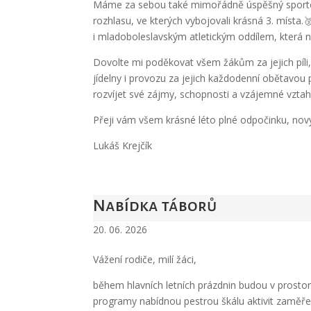
Máme za sebou také mimořádně úspěšný sportovní 
rozhlasu, ve kterých vybojovali krásná 3. místa
i mladoboleslavským atletickým oddílem, která 
Dovolte mi poděkovat všem žákům za jejich píli
jídelny i provozu za jejich každodenní obětavou 
rozvíjet své zájmy, schopnosti a vzájemné vztah
Přeji vám všem krásné léto plné odpočinku, nový
Lukáš Krejčík
Nabídka táborů
20. 06. 2026
Vážení rodiče, milí žáci,
během hlavních letních prázdnin budou v prosto
programy nabídnou pestrou škálu aktivit zaměřený