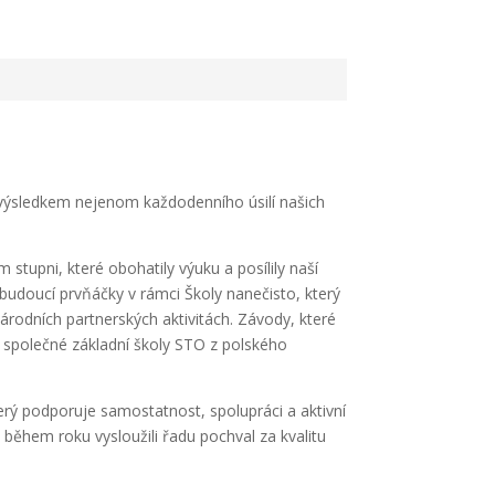
u výsledkem nejenom každodenního úsilí našich
 stupni, které obohatily výuku a posílily naší
 budoucí prvňáčky v rámci Školy nanečisto, který
rodních partnerských aktivitách. Závody, které
. společné základní školy STO z polského
ý podporuje samostatnost, spolupráci a aktivní
i během roku vysloužili řadu pochval za kvalitu