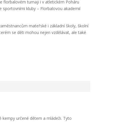
 florbalovém turnaji i v atletickém Poháru
se sportovními kluby – Florbalovou akademií
 zaměstnancům mateřské i základní školy, školní
 kterém se děti mohou nejen vzdělávat, ale také
cké kempy určené dětem a mládeži. Tyto