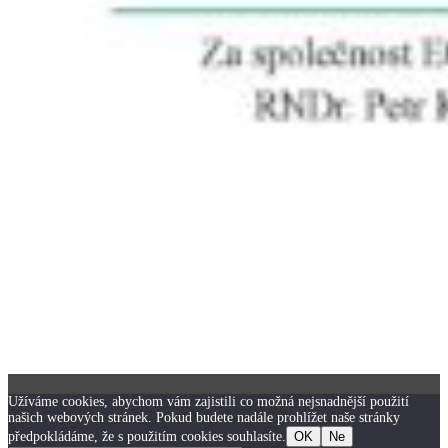
Užíváme cookies, abychom vám zajistili co možná nejsnadnější použití
našich webových stránek. Pokud budete nadále prohlížet naše stránky
předpokládáme, že s použitím cookies souhlasíte.
OK
Ne