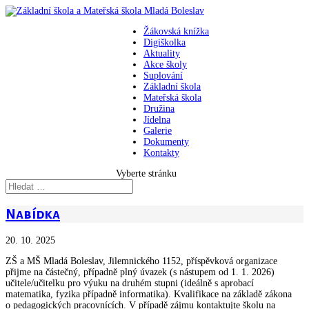
Žákovská knížka
Digiškolka
Aktuality
Akce školy
Suplování
Základní škola
Mateřská škola
Družina
Jídelna
Galerie
Dokumenty
Kontakty
Vyberte stránku
Nabídka
20. 10. 2025
ZŠ a MŠ Mladá Boleslav, Jilemnického 1152, příspěvková organizace
přijme na částečný, případně plný úvazek (s nástupem od 1. 1. 2026)
učitele/učitelku pro výuku na druhém stupni (ideálně s aprobací
matematika, fyzika případně informatika). Kvalifikace na základě zákona
o pedagogických pracovnících. V případě zájmu kontaktujte školu na