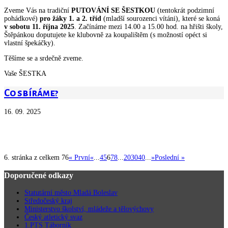
Zveme Vás na tradiční
PUTOVÁNÍ SE ŠESTKOU
(tentokrát podzimní
pohádkové)
pro žáky 1. a 2. tříd
(mladší sourozenci vítáni), které se koná
v sobotu 11. října 2025
. Začínáme mezi 14.00 a 15.00 hod. na hřišti školy,
Štěpánkou doputujete ke klubovně za koupalištěm (s možností opéct si
vlastní špekáčky).
Těšíme se a srdečně zveme.
Vaše ŠESTKA
Co sbíráme?
16. 09. 2025
6. stránka z celkem 76
« První
«
...
4
5
6
7
8
...
20
30
40
...
»
Poslední »
Doporučené odkazy
Statutární město Mladá Boleslav
Středočeský kraj
Ministerstvo školství, mládeže a tělovýchovy
Český atletický svaz
1.PTS Táborník