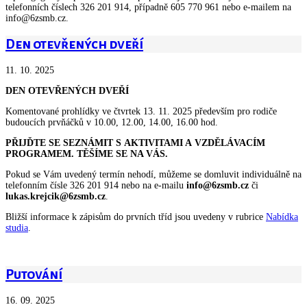
telefonních číslech 326 201 914, případně 605 770 961 nebo e-mailem na
info@6zsmb.cz.
Den otevřených dveří
11. 10. 2025
DEN OTEVŘENÝCH DVEŘÍ
Komentované prohlídky ve čtvrtek 13. 11. 2025 především pro rodiče
budoucích prvňáčků v 10.00, 12.00, 14.00, 16.00 hod.
PŘIJĎTE SE SEZNÁMIT S AKTIVITAMI A VZDĚLÁVACÍM
PROGRAMEM. TĚŠÍME SE NA VÁS.
Pokud se Vám uvedený termín nehodí, můžeme se domluvit individuálně na
telefonním čísle 326 201 914 nebo na e-mailu
info@6zsmb.cz
či
lukas.krejcik@6zsmb.cz
.
Bližší informace k zápisům do prvních tříd jsou uvedeny v rubrice
Nabídka
studia
.
Putování
16. 09. 2025