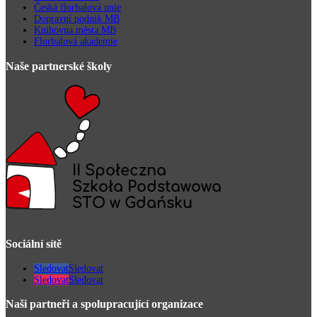
Česká florbalová unie
Dopravní podnik MB
Knihovna města MB
Florbalová akademie
Naše partnerské školy
Sociální sítě
Sledovat
Sledovat
Sledovat
Sledovat
Naši partneři a spolupracující organizace