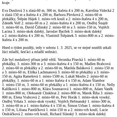
kraje.
Eva Dusilová 3 x zlatá-60 m, 300 m, štafeta 4 x 200 m, Karolína Videcká 2
x zlatá-150 m a štafeta 4 x 200 m, Barbora Plevková 2. místo-60 m
překážky, Štěpán Hájek 1. místo-vrh koulí a 2. místo-štafeta 4 x 200 m,
Zdeněk Volf 2. místo-60 m a 2. místo-štafeta 4 x 200 m, Ondřej Šnajdr
1. místo-60 m, David Čižinský 2. místo-60 m a 3. místo-150 m, Vojtěch
Lacina 3. místo-skok daleký, Jaroslav Bacílek 3. místo-skok daleký
a 2. místo-štafeta 4 x 200 m, Vlastimil Štěpánek 3. místo-800 m a 2. místo-
štafeta 4 x 200 m.
Hned o týden později, tedy v sobotu 1. 3. 2025, se ve stejné soutěži utkali
žáci mladší, šesťáci a mladší sedmáci.
Zde byl medailový přísun ještě větší. Veronika Písecká 1. místo-60 m
překážky, 3. místo-300 m a 3. místo-štafeta 4 x 150 m, Madlen Brabcová
2. místo-60 m překážky a 2. místo-60 m, Matilda Baláková 1. místo-150 m
a 3. místo-60 m, Eliška Lachmanová 3. místo-60 m překážky a 3. místo-
150 m, Agáta Ramešová 1. místo-1500 m, Lukáš Moulis 2. místo-60 m
překážky, 1. místo-60 m a 1. místo štafeta 4 x 150 m, Adam Šlambor
1. místo-150 m, 3. místo-60 m překážky a 1. místo-štafeta 4 x 150 m, Nelly
Kalíšková 1. místo-800 m, Klára Soumarová 1. místo-800 m, Adam Vaněk
1. místo-800 m, Oleksandr Chukhrai 2. místo-800 m, Marek Říha 3. místo-
800 m, Elena Vrabcová 2. místo-60 m, Petr Horák 1. místo-skok vysoký,
Ondřej Vrňata 3. místo-skok vysoký, Vojtěch Heřmanský 1. místo-300 m,
3. místo-60 m a 1. místo-štafeta 4 x 150 m, Šimon Urban 1. místo-štafeta 4
x 150 m, Liliana Pantůčková 1. míst-150 m a 2. místo-vrh koulí, Lucie
Ondráčková 2. místo-vrh koulí, Richard Slánský 3. místo-skok daleký.