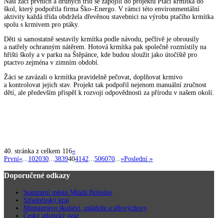
Naši žáci prvních a druhých tříd se zapojili do projektu Ptačí krmítka do
škol, který podpořila firma Ško–Energo. V rámci této environmentální
aktivity každá třída obdržela dřevěnou stavebnici na výrobu ptačího krmítka
spolu s krmivem pro ptáky.
Děti si samostatně sestavily krmítka podle návodu, pečlivě je obrousily
a natřely ochranným nátěrem. Hotová krmítka pak společně rozmístily na
hřišti školy a v parku na Štěpánce, kde budou sloužit jako útočiště pro
ptactvo zejména v zimním období.
Žáci se zavázali o krmítka pravidelně pečovat, doplňovat krmivo
a kontrolovat jejich stav. Projekt tak podpořil nejenom manuální zručnost
dětí, ale především přispěl k rozvoji odpovědnosti za přírodu v našem okolí.
40. stránka z celkem 116
«
První
«
...
10
20
30
...
38
39
40
41
42
...
50
60
70
...
»
Poslední »
Doporučené odkazy
Statutární město Mladá Boleslav
Středočeský kraj
Ministerstvo školství, mládeže a tělovýchovy
Český atletický svaz