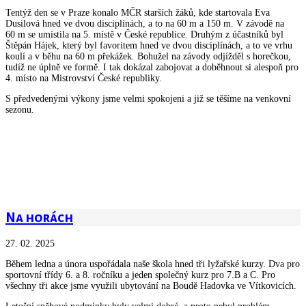
Tentýž den se v Praze konalo MČR starších žáků, kde startovala Eva
Dusilová hned ve dvou disciplínách, a to na 60 m a 150 m. V závodě na
60 m se umístila na 5. místě v České republice. Druhým z účastníků byl
Štěpán Hájek, který byl favoritem hned ve dvou disciplínách, a to ve vrhu
koulí a v běhu na 60 m překážek. Bohužel na závody odjížděl s horečkou,
tudíž ne úplně ve formě. I tak dokázal zabojovat a doběhnout si alespoň pro
4. místo na Mistrovství České republiky.
S předvedenými výkony jsme velmi spokojeni a již se těšíme na venkovní
sezonu.
Na horách
27. 02. 2025
Během ledna a února uspořádala naše škola hned tři lyžařské kurzy. Dva pro
sportovní třídy 6. a 8. ročníku a jeden společný kurz pro 7.B a C. Pro
všechny tři akce jsme využili ubytování na Boudě Hadovka ve Vítkovicích.