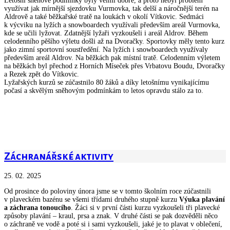
Letošní sněhové podmínky byly velmi dobré, a proto nebyl problém
využívat jak mírnější sjezdovku Vurmovka, tak delší a náročnější terén na
Aldrově a také běžkařské tratě na loukách v okolí Vítkovic. Sedmáci
k výcviku na lyžích a snowboardech využívali především areál Vurmovka,
kde se učili lyžovat. Zdatnější lyžaři vyzkoušeli i areál Aldrov. Během
celodenního pěšího výletu došli až na Dvoračky. Sportovky měly tento kurz
jako zimní sportovní soustředění. Na lyžích i snowboardech využívaly
především areál Aldrov. Na běžkách pak místní tratě. Celodenním výletem
na běžkách byl přechod z Horních Míseček přes Vrbatovu Boudu, Dvoračky
a Rezek zpět do Vítkovic.
Lyžařských kurzů se zúčastnilo 80 žáků a díky letošnímu vynikajícímu
počasí a skvělým sněhovým podmínkám to letos opravdu stálo za to.
Záchranářské aktivity
25. 02. 2025
Od prosince do poloviny února jsme se v tomto školním roce zúčastnili
v plaveckém bazénu se všemi třídami druhého stupně kurzu
Výuka plavání
a záchrana tonoucího
. Žáci si v první části kurzu vyzkoušeli tři plavecké
způsoby plavání – kraul, prsa a znak. V druhé části se pak dozvěděli něco
o záchraně ve vodě a poté si i sami vyzkoušeli, jaké je to plavat v oblečení,