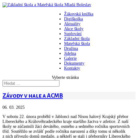
Žákovská knížka
Digiškolka
Aktuality
Akce školy
Suplování
Základní škola
Mateřská škola
Družina
Jídelna
Galerie
Dokumenty
Kontakty
Vyberte stránku
Závody v hale a ACMB
06. 03. 2025
V sobotu 22. února proběhl v Jablonci nad Nisou halový Krajský přebor
Libereckého a Královéhradeckého kraje staršího žactva v atletice. Z naší
školy se zúčastnili žáci devátého, osmého a sedmého ročníku sportovních
tříd. Soutěžilo se zvlášť podle ročníku narození a díky tomu si několik
z nich přivezlo domů medaile, a někteří se stali i přeborníky Libereckého