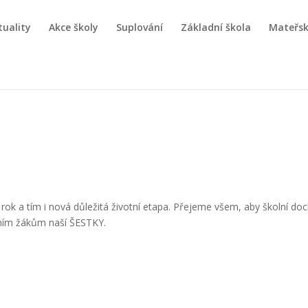
tuality
Akce školy
Suplování
Základní škola
Mateřsk
ok a tím i nová důležitá životní etapa. Přejeme všem, aby školní doch
ním žákům naší ŠESTKY.