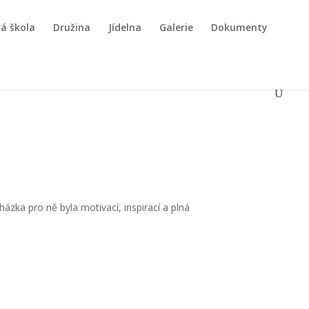
á škola
Družina
Jídelna
Galerie
Dokumenty
ázka pro ně byla motivací, inspirací a plná