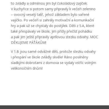
to zvládly a odměnou jim byl čokoládový zajíček.
V kuchyňce si potom samy připravily k večeři zelenino
– ovocný veselý talíř, jehož základem bylo vařené
vajíčko. Po večeři si zahrály motivační a komunikační
hry a pak už se chystaly do postýlek. Děti z 5.A, které
také přespávaly ve škole, jim přišly přečíst pohádku
a pak jim ještě připravily aprílovou stezku odvahy. MOC
DĚKUJEME PÁŤÁKŮM!
V 1.B jsou samé odvážné děti, protože stezku odvahy
i přespání ve škole zvládly skvěle! Ráno posilněny
sladkými dobrotami z domova se vydaly vstříc volným
velikonočním dnům!