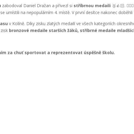
u
zabodoval Daniel Dražan a přivezl si
stříbrnou medaili
🥈👍🏻. 🏊🏻‍
e umístili na nepopulárním 4. místě. V první desítce nakonec doběhli
lasu
v Kolíně. Díky zisku zlatých medailí ve všech kategoriích okresní
 zisk
bronzové medaile starších žáků, stříbrné medaile mladšíc
ím za chuť sportovat a reprezentovat úspěšně školu.