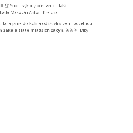
♂️🏃🏻🏆 Super výkony předvedli i další
 Lada Máková i Antoni Brejcha.
ho kola jsme do Kolína odjížděli s velmi početnou
h žáků a zlaté mladších žákyň
. 🥇🥈🥉. Díky