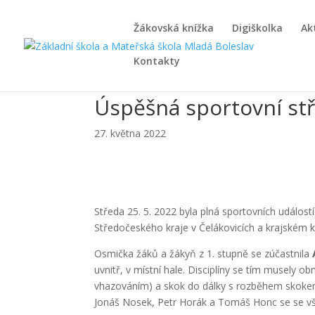
Žákovská knížka
Digiškolka
Ak
Kontakty
Úspěšná sportovní st
27. května 2022
Středa 25. 5. 2022 byla plná sportovních událost
Středočeského kraje v Čelákovicích a krajském 
Osmička žáků a žákyň z 1. stupně se zúčastnila
uvnitř, v místní hale. Disciplíny se tím musel
vhazováním) a skok do dálky s rozběhem skoke
Jonáš Nosek, Petr Horák a Tomáš Honc se se vše