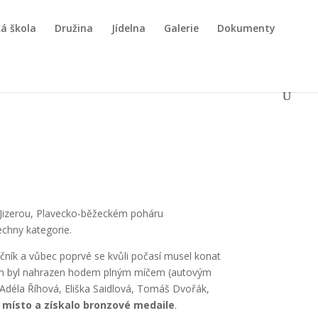
á škola
Družina
Jídelna
Galerie
Dokumenty
ad Jizerou, Plavecko-běžeckém poháru
echny kategorie.
očník a vůbec poprvé se kvůli počasí musel konat
íčkem byl nahrazen hodem plným míčem (autovým
Adéla Říhová, Eliška Saidlová, Tomáš Dvořák,
. místo a získalo bronzové medaile
.