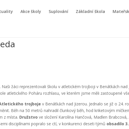
tuality
Akce školy
Suplování
Základní škola
Mateřsk
ředa
í. Naši žáci reprezentovali školu v atletickém trojboji v Benátkách n
kole atletického Poháru rozhlasu, ve kterém jsme měli zastoupené vš
Atletického trojboje
v Benátkách nad Jizerou. Jednalo se již o 24. r
y obměnit. Běh na 50 metrů nahradil člunkový běh, hod kriketovým m
m z místa.
Družstvo
ve složení Karolína Hančová, Madlen Brabcová, 
mi disciplínami popralo se ctí, v konkurenci deseti týmů
obsadilo 3