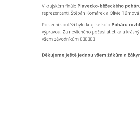
V krajském finále
Plavecko-běžeckého pohár
reprezentanti. Štěpán Komárek a Olivie Tůmová s
Poslední soutěží bylo krajské kolo
Poháru rozh
výpravou. Za nevlídného počasí atletika a krásný
všem závodníkům 👍🏻👏🏻🖐🏻
Děkujeme ještě jednou všem žákům a žákyn