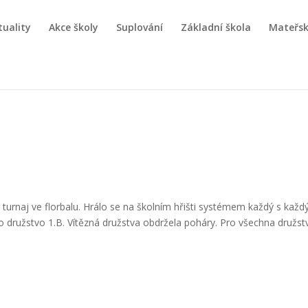
tuality
Akce školy
Suplování
Základní škola
Mateřsk
 turnaj ve florbalu. Hrálo se na školním hřišti systémem každý s každ
lo družstvo 1.B. Vítězná družstva obdržela poháry. Pro všechna družstv