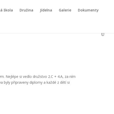
á škola
Družina
Jídelna
Galerie
Dokumenty
ým. Nejlépe si vedlo družstvo 2.C + 4.A, za ním
a byly připraveny diplomy a každé z dětí si