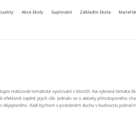
tuality
Akce školy
Suplování
Základní škola
Mateřsk
ni realizovali tematické vyučování v blocích. Na vybraná témata ško
efektivně naplnit jejich cíle. Jednalo se o aktivity přírodopisného c
dějepisného. Rádi bychom v podobném duchu v budoucnu pokračovali.