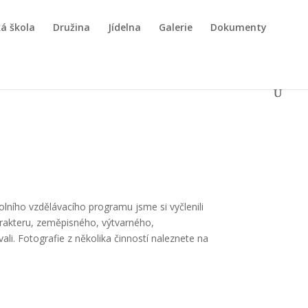
á škola
Družina
Jídelna
Galerie
Dokumenty
lního vzdělávacího programu jsme si vyčlenili
harakteru, zeměpisného, výtvarného,
 Fotografie z několika činností naleznete na