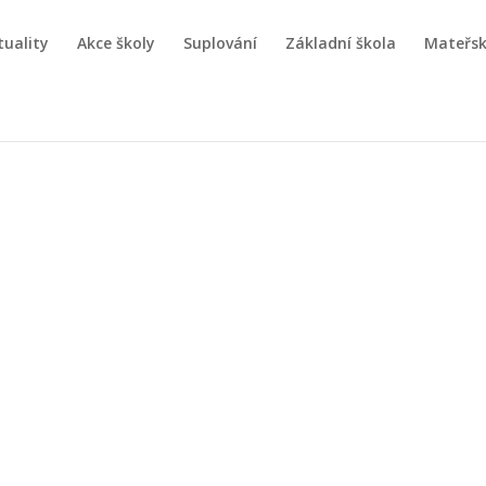
tuality
Akce školy
Suplování
Základní škola
Mateřsk