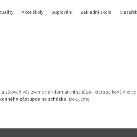
tuality
Akce školy
Suplování
Základní škola
Mateřsk
 a zároveň Vás zveme na informativní schůzku, která se koná dne ve
konného zástupce na schůzku.
Děkujeme.