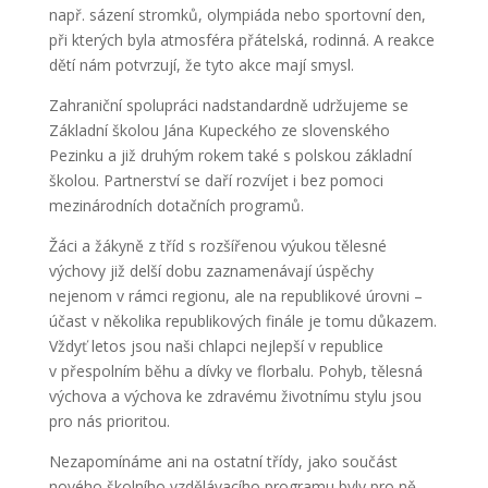
např. sázení stromků, olympiáda nebo sportovní den,
při kterých byla atmosféra přátelská, rodinná. A reakce
dětí nám potvrzují, že tyto akce mají smysl.
Zahraniční spolupráci nadstandardně udržujeme se
Základní školou Jána Kupeckého ze slovenského
Pezinku a již druhým rokem také s polskou základní
školou. Partnerství se daří rozvíjet i bez pomoci
mezinárodních dotačních programů.
Žáci a žákyně z tříd s rozšířenou výukou tělesné
výchovy již delší dobu zaznamenávají úspěchy
nejenom v rámci regionu, ale na republikové úrovni –
účast v několika republikových finále je tomu důkazem.
Vždyť letos jsou naši chlapci nejlepší v republice
v přespolním běhu a dívky ve florbalu. Pohyb, tělesná
výchova a výchova ke zdravému životnímu stylu jsou
pro nás prioritou.
Nezapomínáme ani na ostatní třídy, jako součást
nového školního vzdělávacího programu byly pro ně