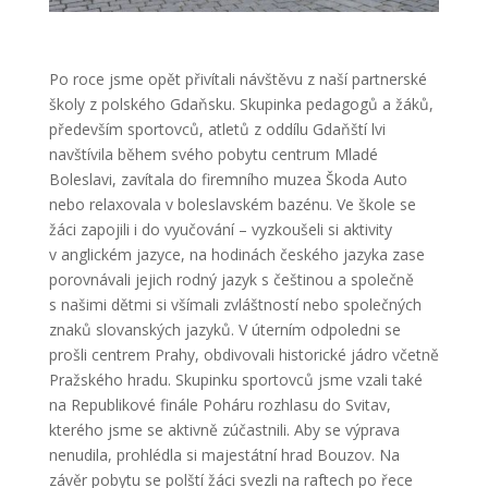
Po roce jsme opět přivítali návštěvu z naší partnerské
školy z polského Gdaňsku. Skupinka pedagogů a žáků,
především sportovců, atletů z oddílu Gdaňští lvi
navštívila během svého pobytu centrum Mladé
Boleslavi, zavítala do firemního muzea Škoda Auto
nebo relaxovala v boleslavském bazénu. Ve škole se
žáci zapojili i do vyučování – vyzkoušeli si aktivity
v anglickém jazyce, na hodinách českého jazyka zase
porovnávali jejich rodný jazyk s češtinou a společně
s našimi dětmi si všímali zvláštností nebo společných
znaků slovanských jazyků. V úterním odpoledni se
prošli centrem Prahy, obdivovali historické jádro včetně
Pražského hradu. Skupinku sportovců jsme vzali také
na Republikové finále Poháru rozhlasu do Svitav,
kterého jsme se aktivně zúčastnili. Aby se výprava
nenudila, prohlédla si majestátní hrad Bouzov. Na
závěr pobytu se polští žáci svezli na raftech po řece