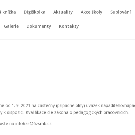
 knížka
Digiškolka
Aktuality
Akce školy
Suplování
Galerie
Dokumenty
Kontakty
me od 1. 9. 2021 na částečný (případně plný) úvazek nápaditého/nápa
ty k dispozici. Kvalifikace dle zákona o pedagogických pracovnících.
 pište na info6zs@6zsmb.cz.