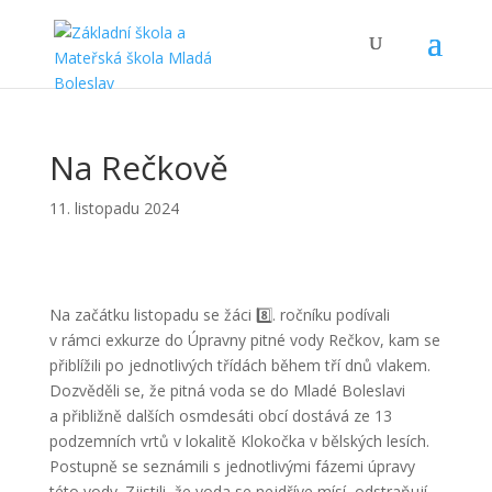
Na Rečkově
11. listopadu 2024
Na začátku listopadu se žáci 8️⃣. ročníku podívali
v rámci exkurze do Úpravny pitné vody Rečkov, kam se
přiblížili po jednotlivých třídách během tří dnů vlakem.
Dozvěděli se, že pitná voda se do Mladé Boleslavi
a přibližně dalších osmdesáti obcí dostává ze 13
podzemních vrtů v lokalitě Klokočka v bělských lesích.
Postupně se seznámili s jednotlivými fázemi úpravy
této vody. Zjistili, že voda se nejdříve mísí, odstraňují