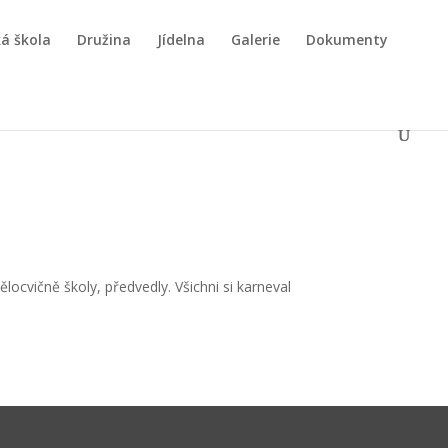
á škola
Družina
Jídelna
Galerie
Dokumenty
locvičně školy, předvedly. Všichni si karneval