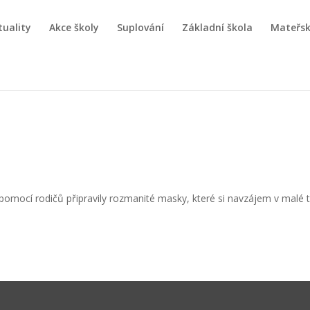
tuality
Akce školy
Suplování
Základní škola
Mateřsk
s pomocí rodičů připravily rozmanité masky, které si navzájem v malé tě