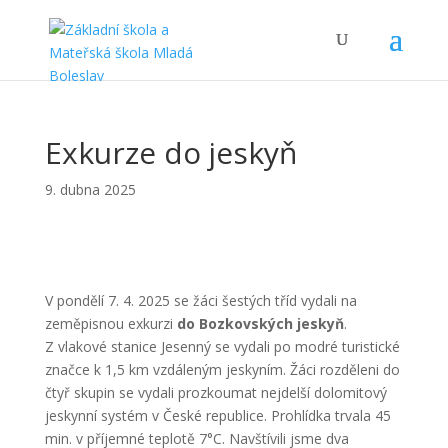
Exkurze do jeskyň
9. dubna 2025
V pondělí 7. 4. 2025 se žáci šestých tříd vydali na
zeměpisnou exkurzi
do Bozkovských jeskyň
.
Z vlakové stanice Jesenný se vydali po modré turistické
značce k 1,5 km vzdáleným jeskyním. Žáci rozděleni do
čtyř skupin se vydali prozkoumat nejdelší dolomitový
jeskynní systém v České republice. Prohlídka trvala 45
min. v příjemné teplotě 7°C. Navštívili jsme dva