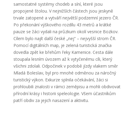
samostatné systémy chodeb a síní, které jsou
propojené štolou. V nejnižších částech jsou jeskyně
trvale zatopené a vytváří největší podzemní jezero ČR.
Po překonání výškového rozdílu 43 metrů a krátké
pauze se žáci vydali na průzkum okolí vesnice Bozkov.
Cílem bylo najít další české „nej“ – nejvyšší strom ČR.
Pomocí digitálních map, je zelená turistická značka
dovedla zpět ke břehům řeky Kamenice. Cesta dále
stoupala lesním úvozem až k vytyčenému cíli, který
všichni zdolali. Odpočinek v podobě jízdy vlakem směr
Mladá Boleslav, byl pro mnohé odměnou za náročný
turistický výkon. Exkurze splnila očekávání, žáci si
prohloubili znalosti v rámci zeměpisu a mohli obdivovat
přírodní krásy i historii speleologie. Všem účastníkům
patří obdiv za jejich nasazení a aktivitu.