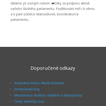
děláme již osmým rokem. ❤️Díky za podporu aktivit
našeho školního parlamentu. Poděkování míří i k němu
a k paní učitelce Matouškové, koordinátorce
parlamentu.
Doporučené odkazy
Statutární město Mladá Boleslav
Středočeský kraj
Ministerstvo školství, mládeže a tělovýchovy
Český atletický svaz