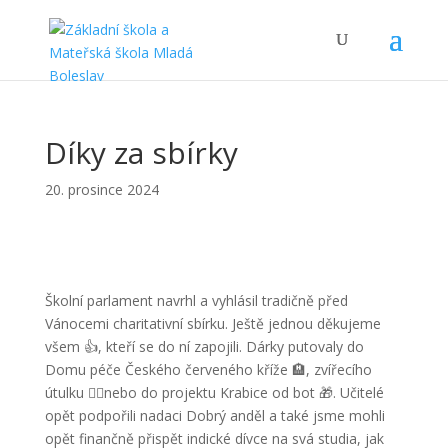
Díky za sbírky
20. prosince 2024
Školní parlament navrhl a vyhlásil tradičně před
Vánocemi charitativní sbírku. Ještě jednou děkujeme
všem 👍, kteří se do ní zapojili. Dárky putovaly do
Domu péče Českého červeného kříže 🏨, zvířecího
útulku 🐕‍🦺nebo do projektu Krabice od bot 🎁. Učitelé
opět podpořili nadaci Dobrý anděl a také jsme mohli
opět finančně přispět indické dívce na svá studia, jak