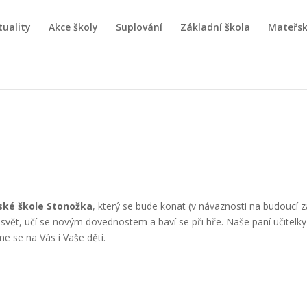
tuality
Akce školy
Suplování
Základní škola
Mateřsk
ské škole Stonožka
, který se bude konat (v návaznosti na budoucí z
jí svět, učí se novým dovednostem a baví se při hře. Naše paní učitelky
e se na Vás i Vaše děti.