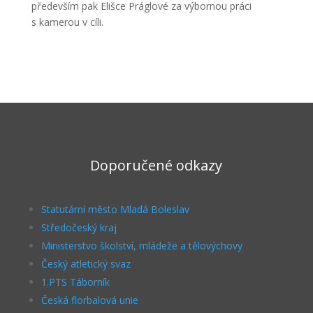
především pak Elišce Práglové za výbornou práci
s kamerou v cíli.
Doporučené odkazy
Statutární město Mladá Boleslav
Středočeský kraj
Ministerstvo školství, mládeže a tělovýchovy
Český atletický svaz
1.PTS Táborník
Česká florbalová unie