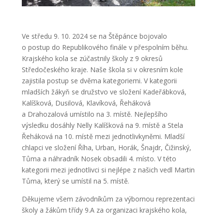
Ve středu 9. 10. 2024 se na Štěpánce bojovalo
o postup do Republikového finále v přespolním běhu.
Krajského kola se zúčastnily školy z 9 okresů
Středočeského kraje. Naše škola si v okresním kole
zajistila postup se dvěma kategoriemi. V kategorii
mladších žákyň se družstvo ve složení Kadeřábková,
Kalíšková, Dusilová, Klavíková, Řeháková
a Drahozalová umístilo na 3. místě. Nejlepšího
výsledku dosáhly Nelly Kalíšková na 9. místě a Stela
Řeháková na 10. místě mezi jednotlivkyněmi. Mladší
chlapci ve složení Říha, Urban, Horák, Šnajdr, Čižinský,
Tůma a náhradník Nosek obsadili 4. místo. V této
kategorii mezi jednotlivci si nejlépe z našich vedl Martin
Tůma, který se umístil na 5. místě.
Děkujeme všem závodníkům za výbornou reprezentaci
školy a žákům třídy 9.A za organizaci krajského kola,