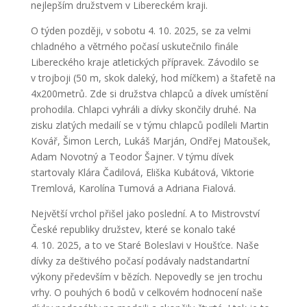
nejlepším družstvem v Libereckém kraji.
O týden později, v sobotu 4. 10. 2025, se za velmi
chladného a větrného počasí uskutečnilo finále
Libereckého kraje atletických přípravek. Závodilo se
v trojboji (50 m, skok daleký, hod míčkem) a štafetě na
4x200metrů. Zde si družstva chlapců a dívek umístění
prohodila. Chlapci vyhráli a dívky skončily druhé. Na
zisku zlatých medailí se v týmu chlapců podíleli Martin
Kovář, Šimon Lerch, Lukáš Marján, Ondřej Matoušek,
Adam Novotný a Teodor Šajner. V týmu dívek
startovaly Klára Čadilová, Eliška Kubátová, Viktorie
Tremlová, Karolína Tumová a Adriana Fialová.
Největší vrchol přišel jako poslední. A to Mistrovství
České republiky družstev, které se konalo také
4. 10. 2025, a to ve Staré Boleslavi v Houšťce. Naše
dívky za deštivého počasí podávaly nadstandartní
výkony především v bězích. Nepovedly se jen trochu
vrhy. O pouhých 6 bodů v celkovém hodnocení naše