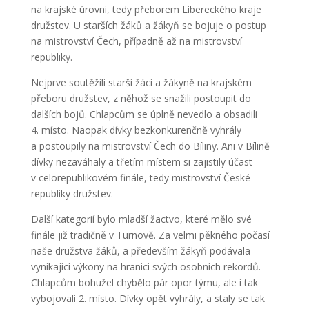
na krajské úrovni, tedy přeborem Libereckého kraje
družstev. U starších žáků a žákyň se bojuje o postup
na mistrovství Čech, případně až na mistrovství
republiky.
Nejprve soutěžili starší žáci a žákyně na krajském
přeboru družstev, z něhož se snažili postoupit do
dalších bojů. Chlapcům se úplně nevedlo a obsadili
4. místo. Naopak dívky bezkonkurenčně vyhrály
a postoupily na mistrovství Čech do Bíliny. Ani v Bílině
dívky nezaváhaly a třetím místem si zajistily účast
v celorepublikovém finále, tedy mistrovství České
republiky družstev.
Další kategorií bylo mladší žactvo, které mělo své
finále již tradičně v Turnově. Za velmi pěkného počasí
naše družstva žáků, a především žákyň podávala
vynikající výkony na hranici svých osobních rekordů.
Chlapcům bohužel chybělo pár opor týmu, ale i tak
vybojovali 2. místo. Dívky opět vyhrály, a staly se tak