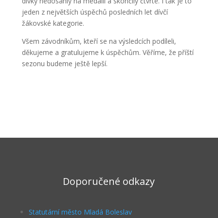
dívky nedosáhly na medaili a skončily čtvrté. I tak je to
jeden z největších úspěchů posledních let dívčí
žákovské kategorie.
Všem závodníkům, kteří se na výsledcích podíleli,
děkujeme a gratulujeme k úspěchům. Věříme, že příští
sezonu budeme ještě lepší.
Doporučené odkazy
Statutární město Mladá Boleslav